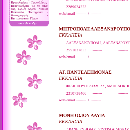
Προσκλητήρια - Προσκλήσεις,
Πυροτεχνήματα για το γάμο
2289024223 -------- --------
σας, Σχολές Χορού, Νυφικά
Παπούτσια, Φωτογράφοι -
/
web/email
--------
--------
Φωτογράφηση -
Βιντεοσκόπηση Γάμου
ΜΗΤΡΟΠΟΛΗ ΑΛΕΞΑΝΔΡΟΥΠΟ
ΕΚΚΛΗΣΊΑ
ΑΛΕΞΑΝΔΡΟΥΠΟΛΗ , ΑΛΕΞΑΝΔΡΟΎΠ
2551027853 -------- --------
/
web/email
--------
--------
ΑΓ. ΠΑΝΤΕΛΕΗΜΟΝΑΣ
ΕΚΚΛΗΣΊΑ
ΦΙΛΙΠΠΟΥΠΟΛΕΩΣ 22 , ΑΜΠΕΛΌΚΗΠ
2310738400 -------- --------
/
web/email
--------
--------
ΜΟΝΗ ΟΣΙΟΥ ΔΑΥΙΔ
ΕΚΚΛΗΣΊΑ
ΛΙΜΝΗ ΕΥΒΟΙΑΣ, ΛΟΥΤΡΆ ΑΙΔΗΨΟΎ