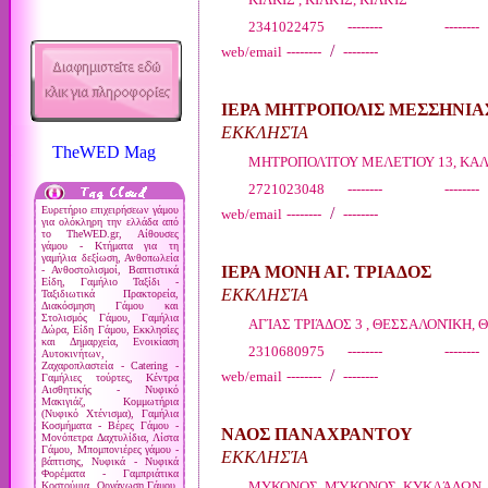
2341022475 -------- --------
/
web/email
--------
--------
ΙΕΡΑ ΜΗΤΡΟΠΟΛΙΣ ΜΕΣΣΗΝΙΑ
ΕΚΚΛΗΣΊΑ
TheWED Mag
ΜΗΤΡΟΠΟΛΊΤΟΥ ΜΕΛΕΤΊΟΥ 13, ΚΑ
2721023048 -------- --------
Ευρετήριο επιχειρήσεων γάμου
/
web/email
--------
--------
για ολόκληρη την ελλάδα από
το TheWED.gr, Αίθουσες
γάμου - Κτήματα για τη
γαμήλια δεξίωση, Ανθοπωλεία
ΙΕΡΑ ΜΟΝΗ ΑΓ. ΤΡΙΑΔΟΣ
- Ανθοστολισμοί, Βαπτιστικά
Είδη, Γαμήλιο Ταξίδι -
ΕΚΚΛΗΣΊΑ
Ταξιδιωτικά Πρακτορεία,
Διακόσμηση Γάμου και
Στολισμός Γάμου, Γαμήλια
ΑΓΊΑΣ ΤΡΙΆΔΟΣ 3 , ΘΕΣΣΑΛΟΝΊΚΗ,
Δώρα, Είδη Γάμου, Εκκλησίες
και Δημαρχεία, Ενοικίαση
2310680975 -------- --------
Αυτοκινήτων,
Ζαχαροπλαστεία - Catering -
/
web/email
--------
--------
Γαμήλιες τούρτες, Κέντρα
Αισθητικής - Νυφικό
Μακιγιάζ, Κομμωτήρια
(Νυφικό Χτένισμα), Γαμήλια
Κοσμήματα - Βέρες Γάμου -
ΝΑΟΣ ΠΑΝΑΧΡΑΝΤΟΥ
Μονόπετρα Δαχτυλίδια, Λίστα
Γάμου, Μπομπονιέρες γάμου -
ΕΚΚΛΗΣΊΑ
βάπτισης, Νυφικά - Νυφικά
Φορέματα - Γαμπριάτικα
ΜΥΚΟΝΟΣ, ΜΎΚΟΝΟΣ, ΚΥΚΛΆΔΩΝ
Κοστούμια, Οργάνωση Γάμου,