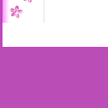
.:: Copyright © 2009-2026
www.thewed.gr
- all rights reserved ::
Όροι χρή