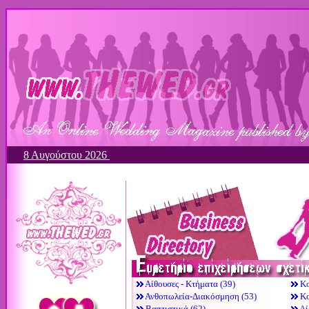
8 Αυγούστου 2026
Αίθουσες - Κτήματα (39)
Κο
Ανθοπωλεία-Διακόσμηση (53)
Κο
Βαπτιστικά (62)
Λί