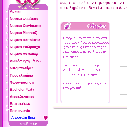
σας έτσι ώστε να μπορούμε να 
συμπληρώσετε δεν είναι σωστό δεν θ
Αρχική
Νυφικά Φορέματα
Αρχική
Νυφικά Χτενίσματα
Επιλογή Νυφικού
Νυφικό Μακιγιάζ
Συμβουλές
Φροντίδα Νυφικού
Νυφικά Παπούτσια
Το Μακιγιάζ γενικά
Κοντά μαλλιά
Πλύσιμο στο χέρι
Νυφικά Εσώρουχα
Τα νυφικά παπούτσια
Μακιγιερ Γαμου
Μακριά μαλλιά
Στεγνό καθάρισμα
Νυφικά αξεσουάρ
Νυφικά εσώρουχα
Σωστή επιλογή
Συμβουλές Μακιγιαζ
Φωτογραφίες
Διακόσμηση Γάμου
Αξεσουάρ Νύφης
Επιλέγοντας σωστά
Μικρά Μυστικά
Για το σώμα
Μπομπονιέρες
Γενικά
Τσάντες για τη νύφη
Ιδέες - Φωτογραφίες
Προτάσεις - Χρώματα
Προσκλητήρια
Μπομπονιέρες
Εκκλησία-Τελετή
Πέπλο - Καπέλο
Do's and Don'ts
Φωτογράφηση
Προσκλητήρια
Στολισμός Αυτοκινήτου
Κοσμήματα
Bachelor Party
Επιλογή Φωτογράφου
Διακόσμηση Δεξίωσης
Διάφορα αξεσουάρ
Δικαιολογητικά
Σωστή Οργάνωση
Φωτο Δεξίωσης
Επιχειρήσεις
Θρησκευτικού Γάμου
Φωτο Ανθοστολισμών
Γάμου
Επικοινωνία
Πολιτικού Γάμου
Ευρετήριο
Αποστολή Email