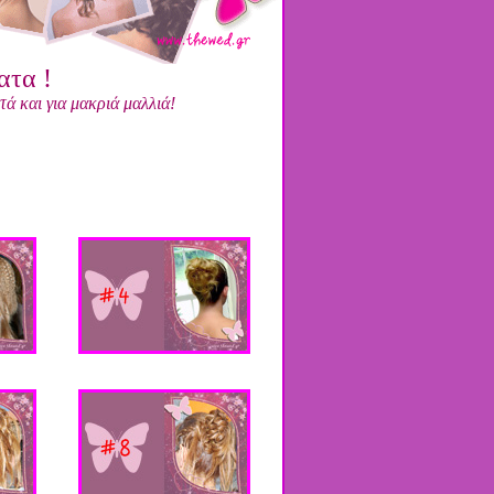
ατα !
τά και για μακριά μαλλιά!