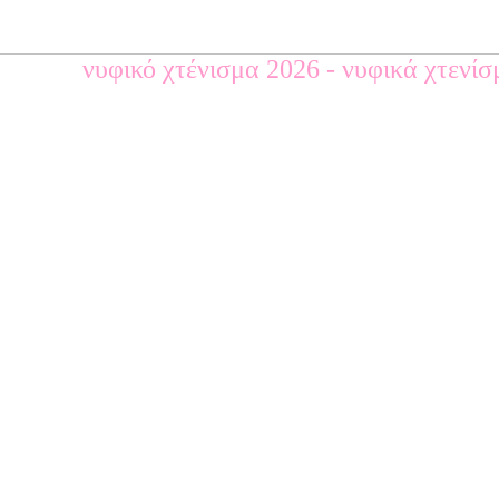
νυφικό χτένισμα 2026 - νυφικά χτενί